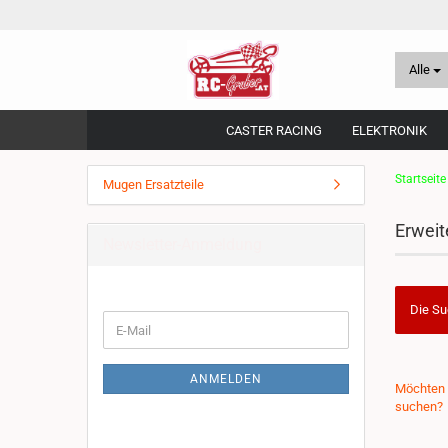
Alle
CASTER RACING
ELEKTRONIK
Startseite
Mugen Ersatzteile
Erweit
Newsletter-Anmeldung
Die Su
WEITER
E-
ZUR
Mail
NEWSLETTER-
ANMELDUNG
MÖCHTE
ANMELDEN
Möchten 
SIE
suchen?
NOCH
EINMAL