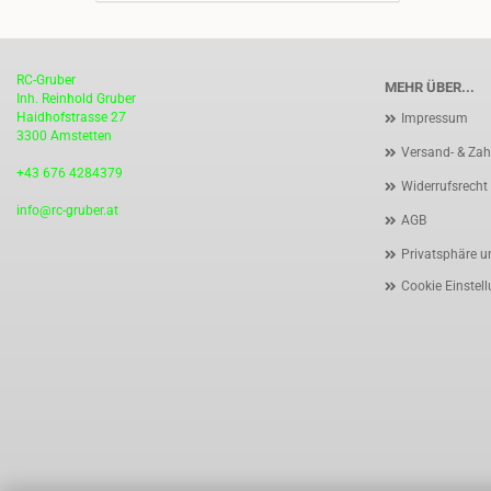
RC-Gruber
MEHR ÜBER...
Inh. Reinhold Gruber
Haidhofstrasse 27
Impressum
3300 Amstetten
Versand- & Za
+43 676 4284379
Widerrufsrecht
info@rc-gruber.at
AGB
Privatsphäre u
Cookie Einstel