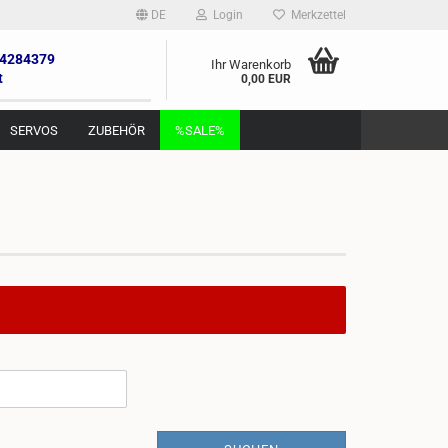
DE
Login
Merkzettel
 4284379
Ihr Warenkorb
t
0,00 EUR
SERVOS
ZUBEHÖR
%SALE%