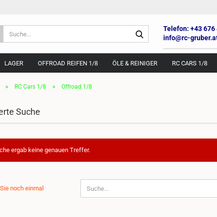
Telefon: +43 676
Suche...
info@rc-gruber.a
LAGER
OFFROAD REIFEN 1/8
ÖLE & REINIGER
RC CARS 1/8
»
»
RC Cars 1/8
Offroad 1/8
erte Suche
che ergab keine genauen Treffer.
N
Sie noch einmal