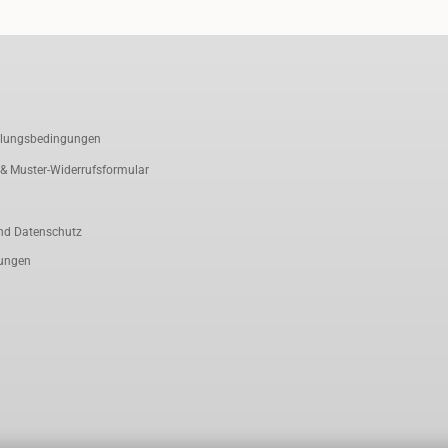
hlungsbedingungen
 & Muster-Widerrufsformular
nd Datenschutz
lungen